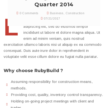
Quarter 2014
0 Comments
Business
,
Construction
L
07/21/2017
orem ipsum dolor sit amet, consectetur
adipiscing elit, sed do eiusmod tempor
incididunt ut labore et dolore magna aliqua. Ut
enim ad minim veniam, quis nostrud
exercitation ullamco laboris nisi ut aliquip ex ea commodo
consequat. Duis aute irure dolor in reprehenderit in
voluptate velit esse cillum dolore eu fugiat nulla pariatur.
Why choose RubyBuild ?
Assuming responsibility for construction means,
methods.
Providing cost, quality, inventory control transparency.
Holding on-going project meetings with client and
trades.