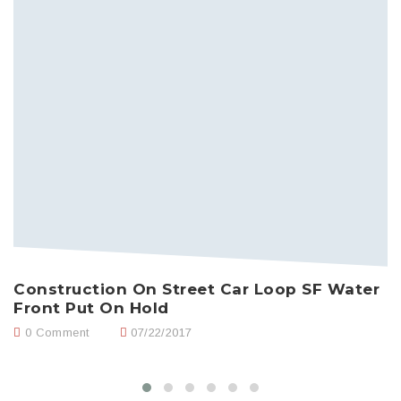
Construction On Street Car Loop SF Water
H
Front Put On Hold
0 Comment
07/22/2017