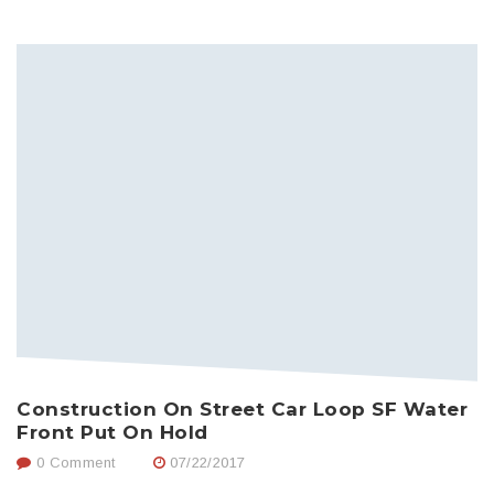
Construction On Street Car Loop SF Water
H
Front Put On Hold
0 Comment
07/22/2017