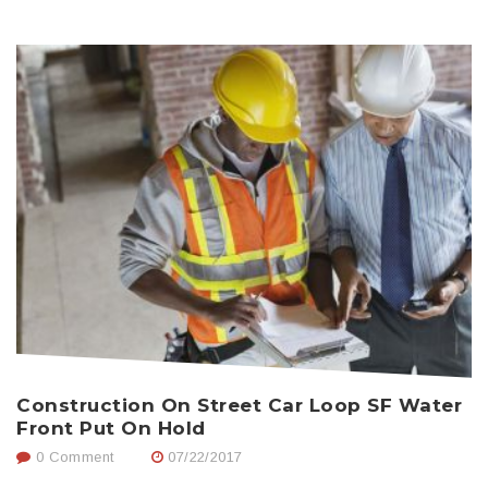
Construction On Street Car Loop SF Water
H
Front Put On Hold
0 Comment
07/22/2017